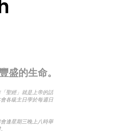
h
得豐盛的生命。
信「聖經」就是上帝的話
本會各級主日學於每週日
禱會逢星期三晚上八時舉
體。