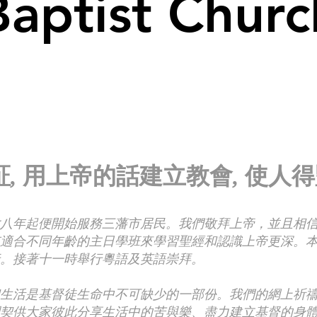
Baptist Churc
, 用上帝的話建立教會, 使人
八年起便開始服務三藩市居民。我們敬拜上帝，並且相
適合不同年齡的主日學班來學習聖經和認識上帝更深。
。接著十一時舉行粵語及英語崇拜。
生活是基督徒生命中不可缺少的一部份。我們的網上祈
契供大家彼此分享生活中的苦與樂、盡力建立基督的身