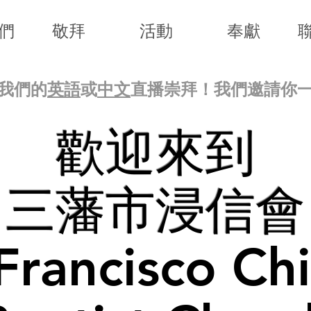
們
敬拜
活動
奉獻
我們的
英語
或
中文
直播崇拜！我們邀請你
歡迎來到
三藩市浸信會
Francisco Ch