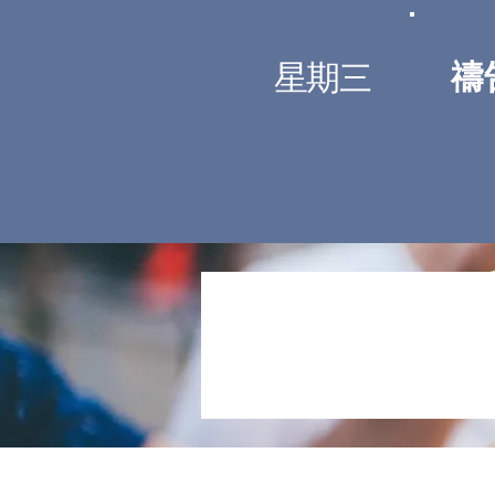
星期
禱
三